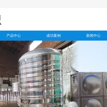
产品中心
成功案例
新闻中心