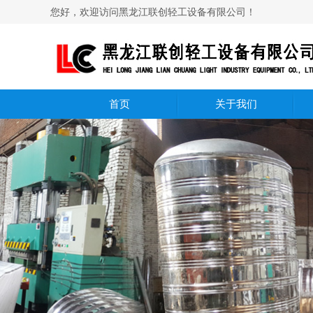
您好，欢迎访问
黑龙江联创轻工设备有限公司
！
首页
关于我们