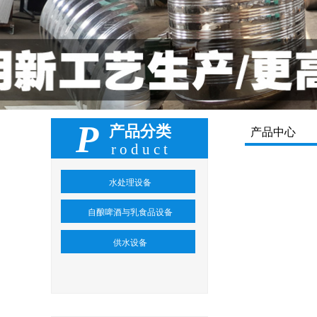
P
产品分类
产品中心
roduct
水处理设备
自酿啤酒与乳食品设备
供水设备